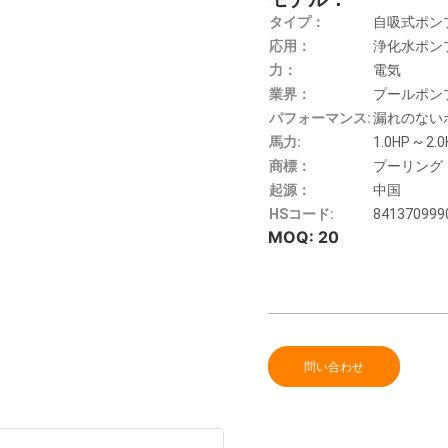
タイプ：
自吸式ポン
応用：
浄化水ポン
力：
電気
業界：
プールポン
パフォーマンス:
漏れのない
馬力:
1.0HP ~ 2.
商標：
プーリング
起源：
中国
HSコード:
841370999
MOQ: 20
問い合わせ