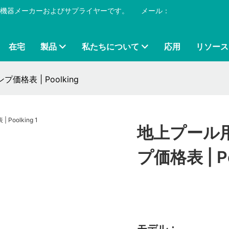
プール機器メーカーおよびサプライヤーです。
​​​​​​​
メール：
在宅
製品
私たちについて
応用
リソース
格表 | Poolking
地上プール
プ価格表 | Po
モデル：