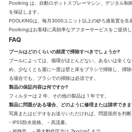
Poolking は、自動ロボットスプレーマシン、デジ
を保証します。
POOLKINGは、毎月3000ユニット以上の砂ろ過装置
Poolkingはお客様に高効率なアフターサービスをご提
FAQ
プールはどのくらいの頻度で掃除すべきでしょうか?
プールによっては、循環がほとんどない、あるいは全くな
め、少なくとも週に一度は壁と床をブラシで掃除し、掃除
る場合でも、ブラシでの掃除は必須です。
製品の保証内容は何ですか?
フィルターは 2 年、その他の製品は 1 年です。
製品に問題がある場合、どのように修理または請求できま
写真またはビデオをお送りいただければ、問題箇所を判断
- IP55防水規格。 - 高流量。
- 超静音。 - 最大動作圧力は 7kg/cm² まで。