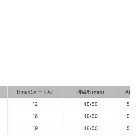
Hmax(メートル)
接続数(mm)
A(mm
12
48/50
598.
16
48/50
598.
19
48/50
598.