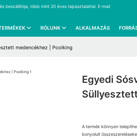
 beszállítója, több mint 20 éves tapasztalattal.
E-mail
TERMÉKEK
RÓLUNK
ALKALMAZÁS
FORRÁ
yesztett medencékhez | Poolking
Egyedi Sósv
Süllyesztet
A termék könnyen telepíthe
bonyolult összeszereléseke