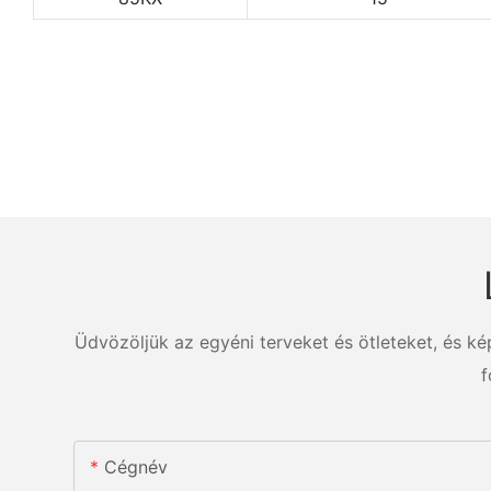
Üdvözöljük az egyéni terveket és ötleteket, és k
f
Cégnév