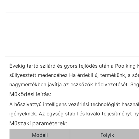
Évekig tartó szilárd és gyors fejlődés után a Poolking
süllyesztett medencéhez Ha érdekli új termékünk, a só
nagymértékben javítja az eszközök hőelvezetését. Segít
Működési leírás:
A hőszivattyú intelligens vezérlési technológiát haszná
igényeknek. Az egység stabil és kiváló teljesítményt ny
Műszaki paraméterek:
Modell
Folyik