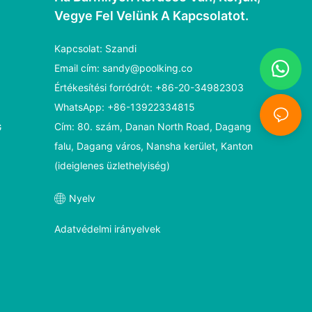
Vegye Fel Velünk A Kapcsolatot.
Kapcsolat: Szandi
Email cím:
sandy@poolking.co
Értékesítési forródrót: +86-20-34982303
WhatsApp: +86-13922334815
Cím: 80. szám, Danan North Road, Dagang
G
falu, Dagang város, Nansha kerület, Kanton
(ideiglenes üzlethelyiség)
Nyelv
Adatvédelmi irányelvek