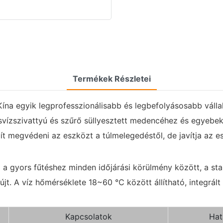
Termékek Részletei
 Kína egyik legprofesszionálisabb és legbefolyásosabb válla
svízszivattyú és szűrő süllyesztett medencéhez és egyebekh
 megvédeni az eszközt a túlmelegedéstől, de javítja az es
l a gyors fűtéshez minden időjárási körülmény között, a sta
újt. A víz hőmérséklete 18~60 ℃ között állítható, integrált
Kapcsolatok
Hat