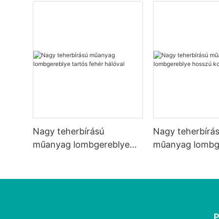
Nagy teherbírású
Nagy teherbírá
műanyag lombgereblye
műanyag lombg
tartós fehér hálóval
hosszú kopásáll