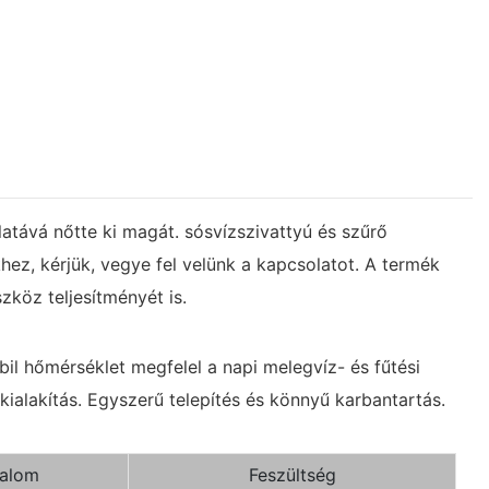
latává nőtte ki magát. sósvízszivattyú és szűrő
ez, kérjük, vegye fel velünk a kapcsolatot. A termék
zköz teljesítményét is.
bil hőmérséklet megfelel a napi melegvíz- és fűtési
 kialakítás. Egyszerű telepítés és könnyű karbantartás.
alom
Feszültség