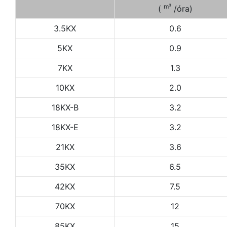
m³
(
/óra)
3.5KX
0.6
5KX
0.9
7KX
1.3
10KX
2.0
18KX-B
3.2
18KX-E
3.2
21KX
3.6
35KX
6.5
42KX
7.5
70KX
12
85KX
15