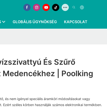
S
GLOBÁLIS ÜGYNÖKSÉG
KAPCSOLAT
ízszivattyú És Szűrő
t Medencékhez | Poolking
tő, és nem igényel speciális áramköri módosításokat vagy
t. Ezért széles körben használják számos elektronikai termékben.