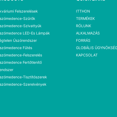
kváriumi Felszerelések
ITTHON
szómedence-Szűrők
TERMÉKEK
szómedence-Szivattyúk
RÓLUNK
szómedence LED-Es Lámpák
ALKALMAZÁS
égtelen Úszórendszer
FORRÁS
szómedence Fűtés
GLOBÁLIS ÜGYNÖKSÉ
szómedence-Felszerelés
KAPCSOLAT
szómedence Fertőtlenítő
endszer
szómedence-Tisztítószerek
szómedence-Szerelvények