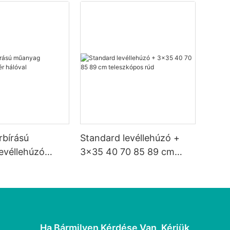
rbírású
Standard levéllehúzó +
evéllehúzó
3x35 40 70 85 89 cm
val
teleszkópos rúd
Ha Bármilyen Kérdése Van, Kérjük,