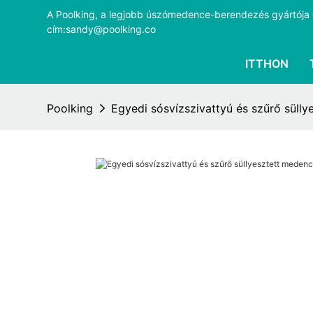
A Poolking, a legjobb úszómedence-berendezés gyártója és
cím:sandy@poolking.co
ITTHON
Poolking
Egyedi sósvízszivattyú és szűrő süll