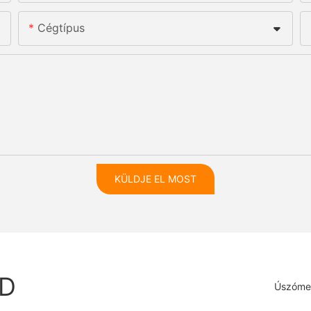
Cégtípus
KÜLDJE EL MOST
ED
Úszóme