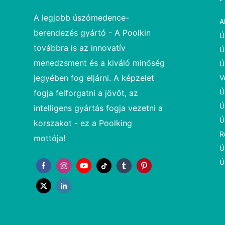
A legjobb úszómedence-
A
berendezés gyártó - A Poolkin
Ú
továbbra is az innovatív
Ú
menedzsment és a kiváló minőség
Ú
jegyében fog eljárni. A képzelet
V
Ú
fogja felforgatni a jövőt, az
Ú
intelligens gyártás fogja vezetni a
Ú
korszakot - ez a Poolking
R
mottója!
Ú
Ú