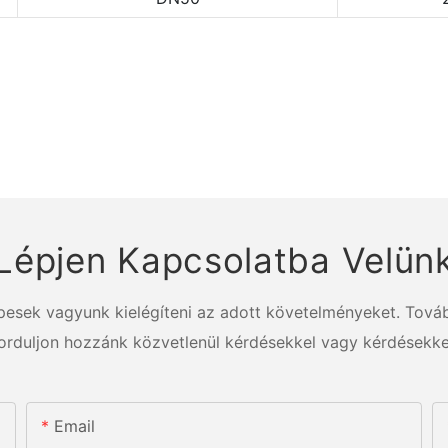
Lépjen Kapcsolatba Velün
épesek vagyunk kielégíteni az adott követelményeket. Továb
orduljon hozzánk közvetlenül kérdésekkel vagy kérdésekke
Email