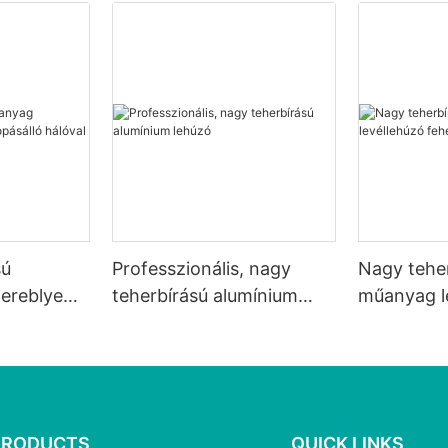
sú
Professzionális, nagy
Nagy tehe
ereblye
teherbírású alumínium
műanyag l
ó hálóval
lehúzó
fehér háló
PRODUCTS
QUICK LINKS