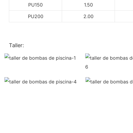
PU150
1.50
PU200
2.00
Taller: