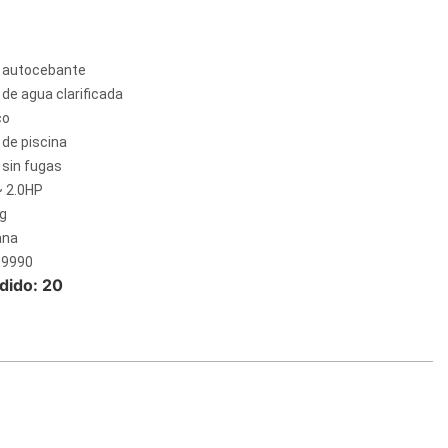
 autocebante
de agua clarificada
co
de piscina
sin fugas
~ 2.0HP
ng
ana
09990
dido: 20