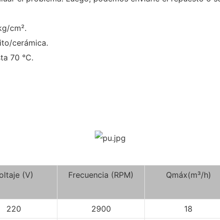
7kg/cm².
ito/cerámica.
sta 70 ℃.
oltaje (V)
Frecuencia (RPM)
Qmáx(m³/h)
220
2900
18