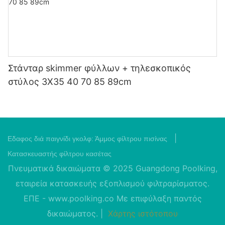
Στάνταρ skimmer φύλλων + τηλεσκοπικός
στύλος 3X35 40 70 85 89cm
|
Εδαφος διά παιγνίδι γκολφ:
Άμμος φίλτρου πισίνας
Κατασκευαστής φίλτρου κασέτας
Πνευματικά δικαιώματα © 2025 Guangdong Poolking,
εταιρεία κατασκευής εξοπλισμού φιλτραρίσματος.
ΕΠΕ -
www.poolking.co
Με επιφύλαξη παντός
δικαιώματος. |
Χάρτης ιστότοπου