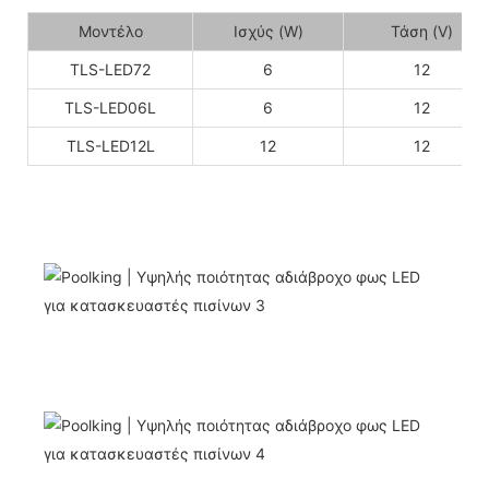
Μοντέλο
Ισχύς (W)
Τάση (V)
TLS-LED72
6
12
TLS-LED06L
6
12
TLS-LED12L
12
12