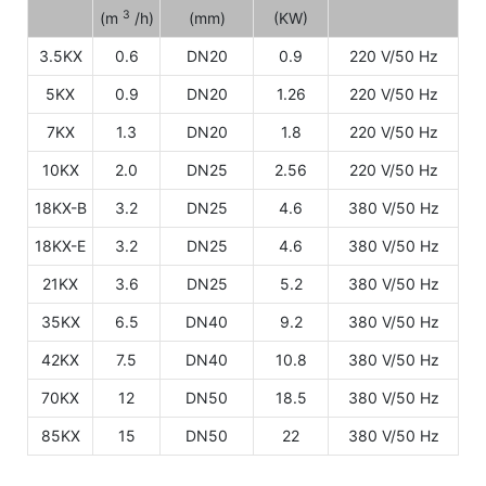
3
(m
/h)
(mm)
(KW)
3.5KX
0.6
DN20
0.9
220 V/50 Hz
5KX
0.9
DN20
1.26
220 V/50 Hz
7KX
1.3
DN20
1.8
220 V/50 Hz
10KX
2.0
DN25
2.56
220 V/50 Hz
18KX-B
3.2
DN25
4.6
380 V/50 Hz
18KX-E
3.2
DN25
4.6
380 V/50 Hz
21KX
3.6
DN25
5.2
380 V/50 Hz
35KX
6.5
DN40
9.2
380 V/50 Hz
42KX
7.5
DN40
10.8
380 V/50 Hz
70KX
12
DN50
18.5
380 V/50 Hz
85KX
15
DN50
22
380 V/50 Hz