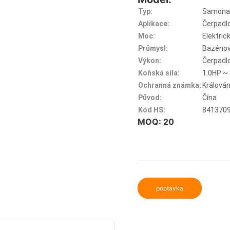
Typ:
Samonas
Aplikace:
Čerpadl
Moc:
Elektric
Průmysl:
Bazénov
Výkon:
Čerpadlo
Koňská síla:
1.0HP ~
Ochranná známka:
Králová
Původ:
Čína
Kód HS:
841370
MOQ: 20
poptávka