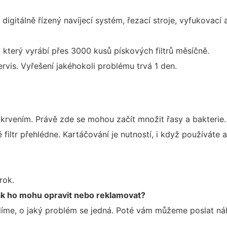
digitálně řízený navíjecí systém, řezací stroje, vyfukovací 
který vyrábí přes 3000 kusů pískových filtrů měsíčně.
rvis. Vyřešení jakéhokoli problému trvá 1 den.
rvením. Právě zde se mohou začít množit řasy a bakterie.
é filtr přehlédne. Kartáčování je nutností, i když používát
rok.
ak ho mohu opravit nebo reklamovat?
me, o jaký problém se jedná. Poté vám můžeme poslat náhra