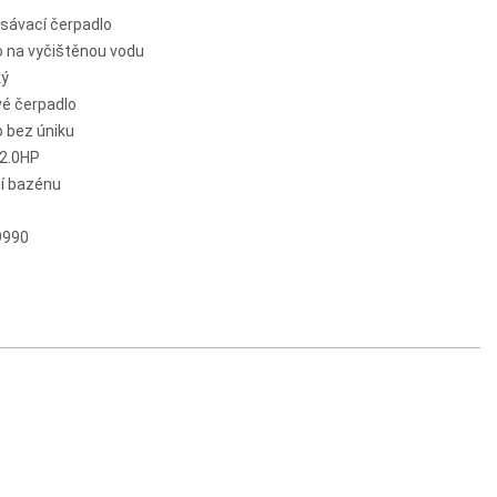
ávací čerpadlo
o na vyčištěnou vodu
ký
é čerpadlo
 bez úniku
 2.0HP
ní bazénu
9990