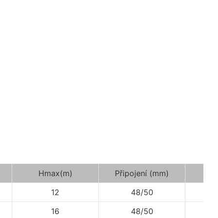
Hmax(m)
Připojení (mm)
A(
12
48/50
598
16
48/50
598