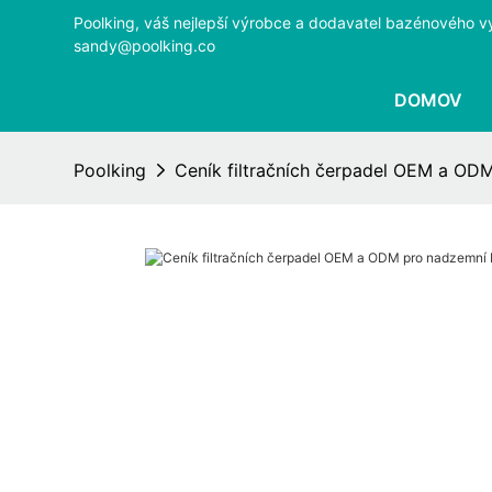
Poolking, váš nejlepší výrobce a dodavatel bazénového v
sandy@poolking.co
DOMOV
Poolking
Ceník filtračních čerpadel OEM a OD