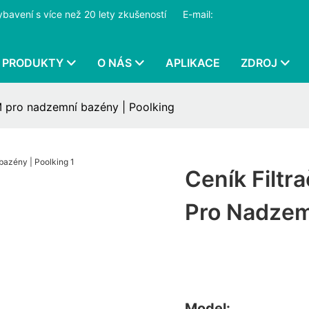
ybavení s více než 20 lety zkušeností
​​​​​​​
E-mail:
PRODUKTY
O NÁS
APLIKACE
ZDROJ
M pro nadzemní bazény | Poolking
Ceník Filt
Pro Nadzem
Model: