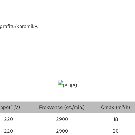
grafitu/keramiky.
apětí (V)
Frekvence (ot./min.)
Qmax (m³/h)
220
2900
18
220
2900
20