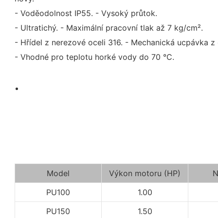
- Voděodolnost IP55. - Vysoký průtok.
- Ultratichý. - Maximální pracovní tlak až 7 kg/cm².
- Hřídel z nerezové oceli 316. - Mechanická ucpávka z 
- Vhodné pro teplotu horké vody do 70 °C.
Model
Výkon motoru (HP)
N
PU100
1.00
PU150
1.50