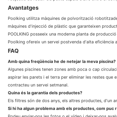
Avantatges
Poolking utilitza màquines de polvorització robotitzad
màquines d'injecció de plàstic que garanteixen productes
POOLKING posseeix una moderna planta de producció au
Poolking ofereix un servei postvenda d'alta eficiència a
FAQ
Amb quina freqüència he de netejar la meva piscina?
Algunes piscines tenen zones amb poca o cap circulació
aspirar les parets i el terra per eliminar les restes que 
contracteu un servei setmanal.
Quina és la garantia dels productes?
Els filtres són de dos anys, els altres productes, d'un a
Si hi ha algun problema amb els productes, com puc 
Podeu enviar-nos les fotos o el vídeo i deixar-nos aval