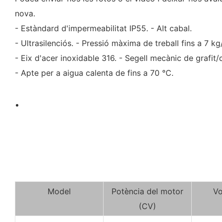
nova.
- Estàndard d'impermeabilitat IP55. - Alt cabal.
- Ultrasilenciós. - Pressió màxima de treball fins a 7 k
- Eix d'acer inoxidable 316. - Segell mecànic de grafit/
- Apte per a aigua calenta de fins a 70 ℃.
Model
Potència del motor
Vo
(CV)