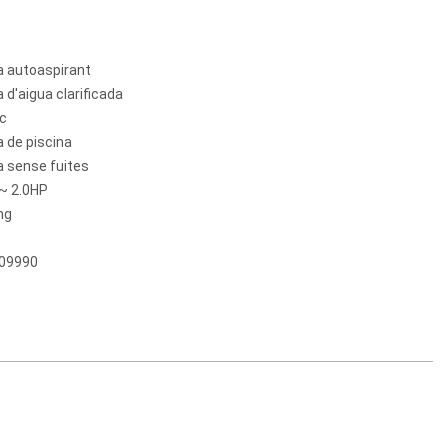
 autoaspirant
d'aigua clarificada
ic
 de piscina
 sense fuites
~ 2.0HP
ng
09990