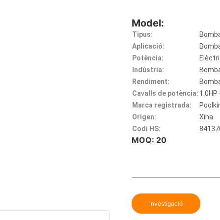
Model:
Tipus:
Bomba
Aplicació:
Bomba 
Potència:
Elèctr
Indústria:
Bomba
Rendiment:
Bomba
Cavalls de potència:
1.0HP 
Marca registrada:
Poolki
Origen:
Xina
Codi HS:
84137
MOQ: 20
investigació