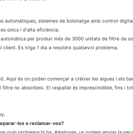
es automàtiques, sistemes de bobinatge amb control digital,
 únics i d'alta eficiència.
tomàtica per produir més de 3000 unitats de filtre de so
l client. Es triga 1 dia a resoldre qualsevol problema.
. Aquí és on poden començar a créixer les algues i els bac
el filtre no absorbeix. El raspallat és imprescindible, fins i 
ny.
reparar-los o reclamar-vos?
uar quin problema hi ha. Aleshores, us podem enviar la peça