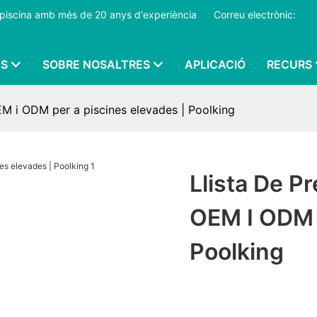
 de piscina amb més de 20 anys d'experiència
​​​​​​​
Correu electrònic:
S
SOBRE NOSALTRES
APLICACIÓ
RECURS
EM i ODM per a piscines elevades | Poolking
Llista De P
OEM I ODM P
Poolking