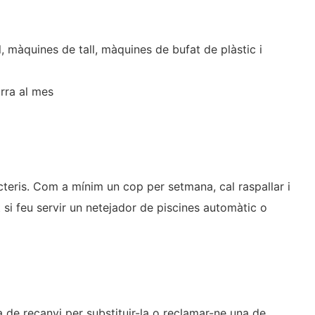
 màquines de tall, màquines de bufat de plàstic i
rra al mes
teris. Com a mínim un cop per setmana, cal raspallar i
tot si feu servir un netejador de piscines automàtic o
 de recanvi per substituir-la o reclamar-ne una de