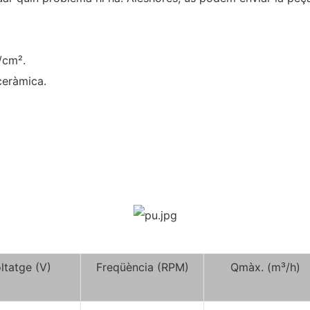
g/cm².
ceràmica.
ltatge (V)
Freqüència (RPM)
Qmàx. (m³/h)