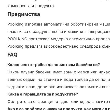
компонента и продукта.
Предимства
Poolking използва автоматични роботизирани маши
пластмаса с раздувна леене и машини за шприцван
POOLKING притежава модерно автоматично произво
Poolking предлага високоефективно следпродажбено
FAQ
Колко често трябва да почиствам басейна си?
Някои плувни басейни имат зони с малка или никак
веднъж седмично стените и пода трябва да се почи
задължително, дори ако използвате автоматична 
Каква е гаранцията за продуктите?
Филтрите са с гаранция от две години, останалите 
Ако има проблем с някакви продукти, как мога да 