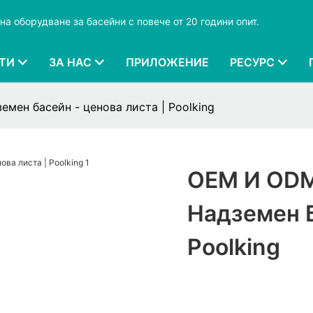
на оборудване за басейни с повече от 20 години опит.
ТИ
ЗА НАС
ПРИЛОЖЕНИЕ
РЕСУРС
мен басейн - ценова листа | Poolking
OEM И ODM
Надземен Б
Poolking