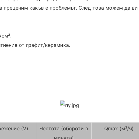
 преценим какъв е проблемът. След това можем да ви 
/см².
ътнение от графит/керамика.
режение (V)
Честота (обороти в
Qmax (м³/ч)
минута)