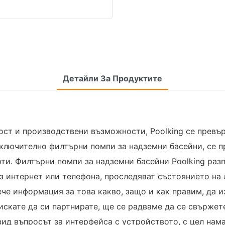
Детайли За Продуктите
ост и производствени възможности, Poolking се превъ
ключително филтърни помпи за надземни басейни, се п
и. Филтърни помпи за надземни басейни Poolking разп
ез интернет или телефона, проследяват състоянието на 
че информация за това какво, защо и как правим, да и
искате да си партнирате, ще се радваме да се свържет
двид въпросът за интерфейса с устройството, с цел на