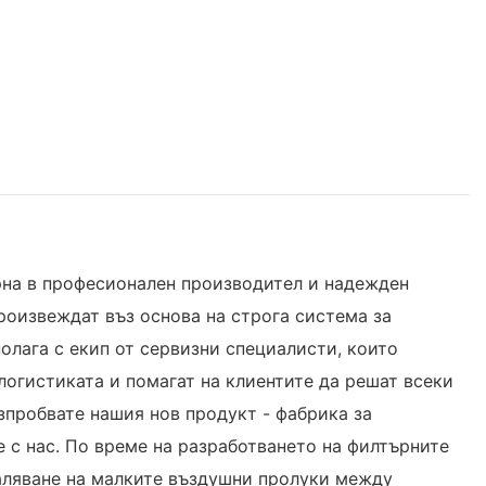
рна в професионален производител и надежден
роизвеждат въз основа на строга система за
олага с екип от сервизни специалисти, които
логистиката и помагат на клиентите да решат всеки
зпробвате нашия нов продукт - фабрика за
е с нас. По време на разработването на филтърните
маляване на малките въздушни пролуки между