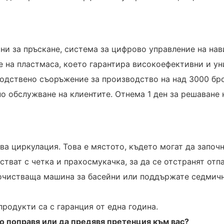
ни за пръскане, система за цифрово управление на нав
е на пластмаса, което гарантира високоефективни и ун
дствено съоръжение за производство на над 3000 бро
 обслужване на клиентите. Отнема 1 ден за решаване 
ва циркулация. Това е мястото, където могат да започн
стват с четка и прахосмукачка, за да се отстранят отп
почистваща машина за басейни или поддържате седмич
продукти са с гаранция от една година.
го поправя или да предявя претенция към вас?