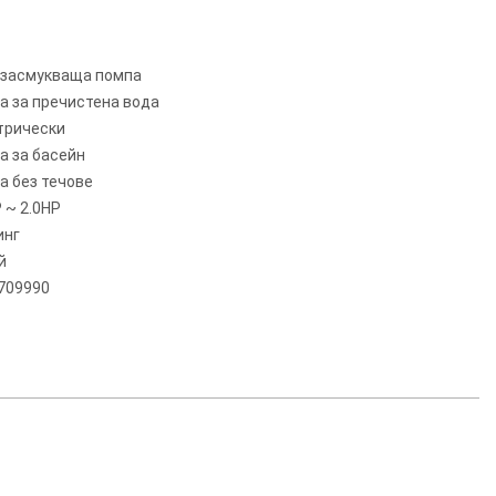
засмукваща помпа
а за пречистена вода
трически
а за басейн
а без течове
 ~ 2.0HP
инг
й
709990