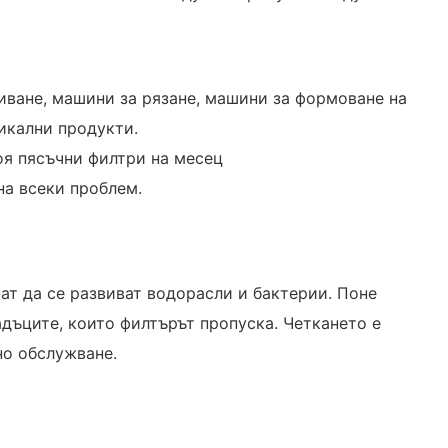
иване, машини за рязане, машини за формоване на
икални продукти.
я пясъчни филтри на месец
на всеки проблем.
ат да се развиват водорасли и бактерии. Поне
адъците, които филтърът пропуска. Четкането е
но обслужване.