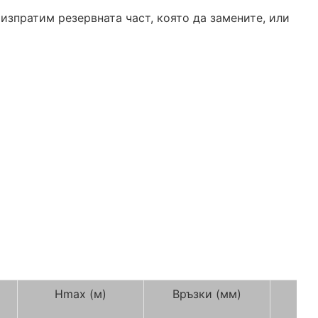
изпратим резервната част, която да замените, или
Hmax (м)
Връзки (мм)
A(м