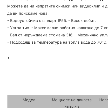
Можете да ни изпратите снимки или видеоклип и да
да ви поискаме нова.
- Водоустойчив стандарт IP55. - Висок дебит.
- Ултра тих. - Максимално работно налягане до 7 кг
- Вал от неръждаема стомана 316. - Механично упл
- Подходящ за температура на топла вода до 70℃.
Модел
Мощност на двигате
Нап
ля (к.с.)