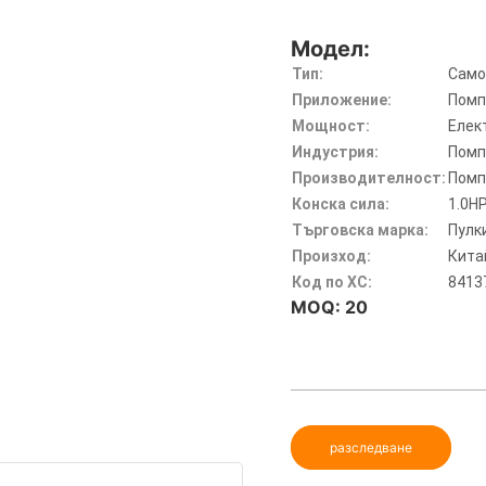
Модел:
Тип:
Само
Приложение:
Помп
Мощност:
Елек
Индустрия:
Помп
Производителност:
Помп
Конска сила:
1.0HP
Търговска марка:
Пулк
Произход:
Кита
Код по ХС:
8413
MOQ: 20
разследване